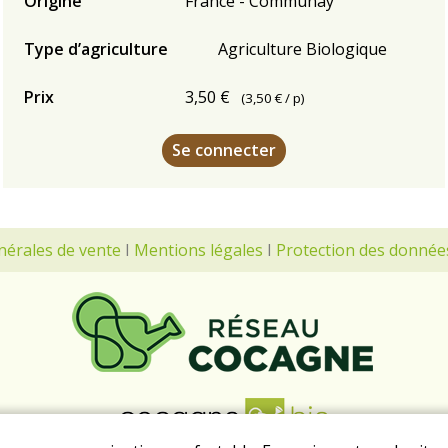
Origine
France - Communay
Type d’agriculture
Agriculture Biologique
Prix
3,50 €
(
3,50 €
/ p)
Se connecter
nérales de vente
I
Mentions légales
I
Protection des donnée