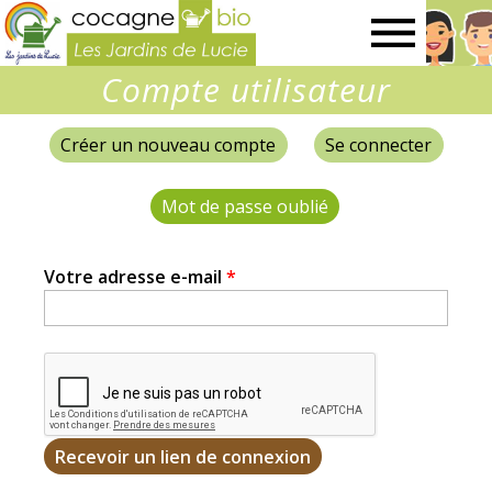
Les
Compte utilisateur
Jardins
Créer un nouveau compte
Se connecter
Onglets
de
principaux
Mot de passe oublié
(onglet actif)
Lucie
Votre adresse e-mail
*