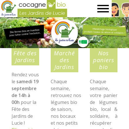
Les
Jardins
de
Fête des
Marché
Nos
Jardins
des
paniers
Jardins
bio
Lucie
Rendez vous
le
samedi 19
Chaque
Chaque
septembre
semaine,
semaine,
de 14h à
retrouvez nos
votre panier
00h
pour la
légumes bio
de légumes
Fête des
de saison,
bio, local &
Jardins de
nos bocaux
solidaire, à
Lucie !
et nos petits
récupérer