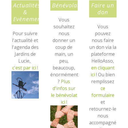
Actualités
Bénévolat
Faire un
&
don
Evènements
Vous
souhaitez
Vous
Pour suivre
nous
pouvez
l'actualité et
donner un
nous faire
l'agenda des
coup de
un don via la
Jardins de
main, un
plateforme
Lucie,
peu,
HelloAsso,
c'est par ici !
beaucoup,
en cliquant
énormément
ici
! Ou bien
?
P
lus
remplissez
d'infos sur
ce
le bénévolat
formulaire
ici !
et
retournez-le
nous
accompagné