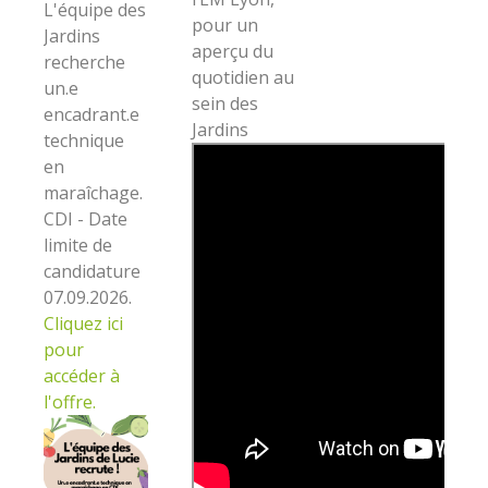
L'équipe des
pour un
Jardins
aperçu du
recherche
quotidien au
un.e
sein des
encadrant.e
Jardins
technique
en
maraîchage.
CDI - Date
limite de
candidature
07.09.2026.
Cliquez ici
pour
accéder à
l'offre
.