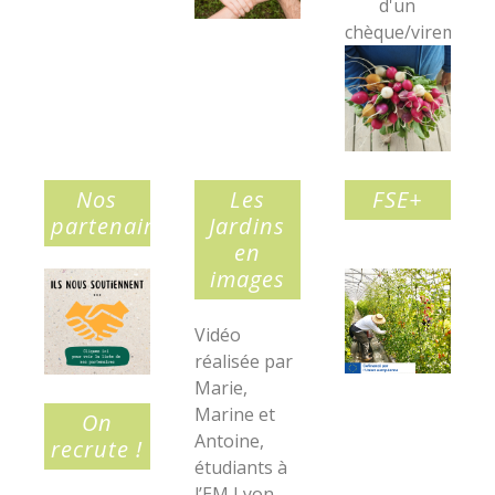
d'un
chèque/virement.
Nos
Les
FSE+
partenaires
Jardins
en
images
Vidéo
réalisée par
Marie,
Marine et
On
Antoine,
recrute !
étudiants à
l’EM Lyon,