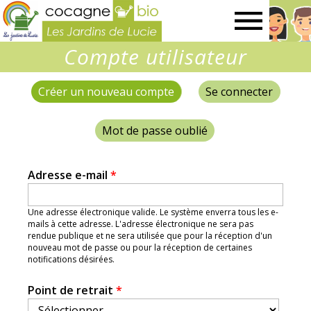
Les
Compte utilisateur
Jardins
Créer un nouveau compte
(onglet actif)
Se connecter
Onglets
de
principaux
Mot de passe oublié
Lucie
Adresse e-mail
*
Une adresse électronique valide. Le système enverra tous les e-
mails à cette adresse. L'adresse électronique ne sera pas
rendue publique et ne sera utilisée que pour la réception d'un
nouveau mot de passe ou pour la réception de certaines
notifications désirées.
Point de retrait
*