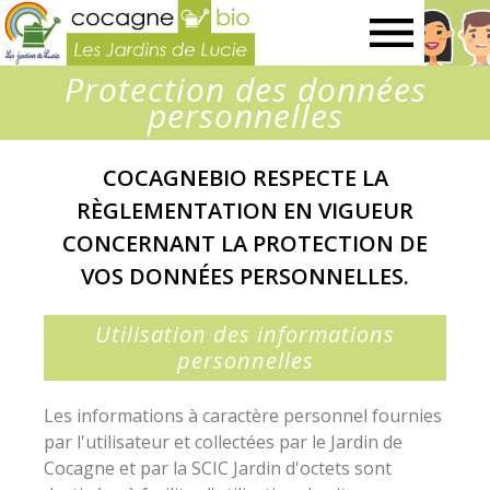
Les
Protection des données
Jardins
personnelles
de
COCAGNEBIO RESPECTE LA
RÈGLEMENTATION EN VIGUEUR
Lucie
CONCERNANT LA PROTECTION DE
VOS DONNÉES PERSONNELLES.
Utilisation des informations
personnelles
Les informations à caractère personnel fournies
par l'utilisateur et collectées par le Jardin de
Cocagne et par la SCIC Jardin d'octets sont