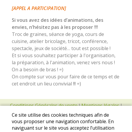
[APPEL A PARTICIPATION]
Si vous avez des idées d’animations, des
envies, n’hésitez pas à les proposer !!!
Troc de graines, séance de yoga, cours de
cuisine, atelier bricolage, tricot, conférence,
spectacle, jeux de société… tout est possible !
Et si vous souhaitez participer à l'organisation,
la préparation, à l'animation, venez vers nous !
On a besoin de bras ! =)
On compte sur vous pour faire de ce temps et de
cet endroit un lieu convivial !!! =)
Conditions Générales de vente
I
Mentions légales
I
Protection des données personnelles
Ce site utilise des cookies techniques afin de
vous proposer une navigation confortable. En
naviguant sur le site vous acceptez l’utilisation