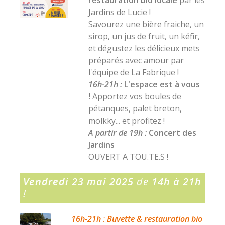
restauration bio locale
par les
Jardins de Lucie !
Savourez une bière fraiche, un
sirop, un jus de fruit, un kéfir,
et dégustez les délicieux mets
préparés avec amour par
l'équipe de La Fabrique !
16h-21h :
L'espace est à vous
!
Apportez vos boules de
pétanques, palet breton,
mölkky... et profitez !
A partir de 19h :
Concert des
Jardins
OUVERT A TOU.TE.S !
Vendredi 23 mai 2025
de
14h à 21h
!
16h-21h
:
Buvette & restauration bio