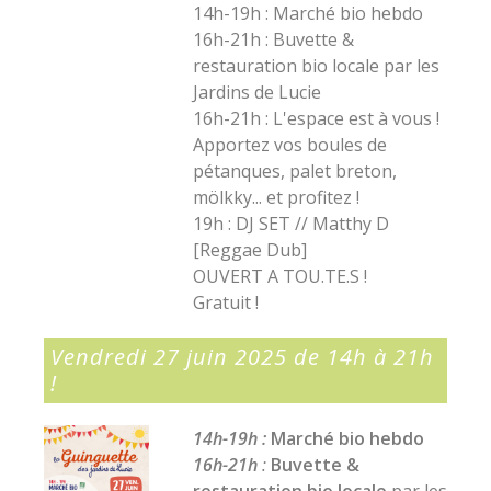
14h-19h : Marché bio hebdo
16h-21h : Buvette &
restauration bio locale par les
Jardins de Lucie
16h-21h : L'espace est à vous !
Apportez vos boules de
pétanques, palet breton,
mölkky... et profitez !
19h : DJ SET // Matthy D
[Reggae Dub]
OUVERT A TOU.TE.S !
Gratuit !
Vendredi 27 juin 2025 de 14h à 21h
!
14h-19h :
Marché bio hebdo
16h-21h
:
Buvette &