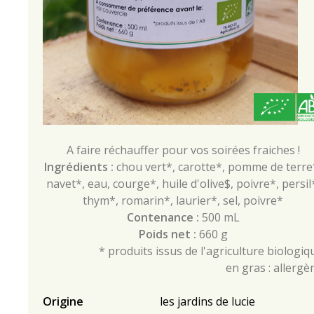
A faire réchauffer pour vos soirées fraiches !
Ingrédients :
chou vert*, carotte*, pomme de terre
navet*, eau, courge*, huile d'olive$, poivre*, persil
thym*, romarin*, laurier*, sel, poivre*
Contenance :
500 mL
Poids net :
660 g
* produits issus de l'agriculture biologiq
en gras : allergè
Origine
les jardins de lucie