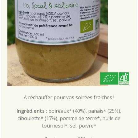
A réchauffer pour vos soirées fraiches !
Ingrédients :
poireaux* (40%), panais* (25%),
ciboulette* (17%), pomme de terre*, huile de
tournesol*, sel, poivre*