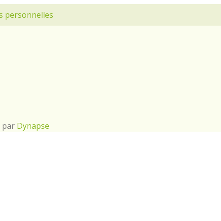
s personnelles
é par
Dynapse