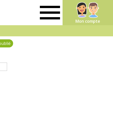
Mon compte
oublié
(onglet actif)